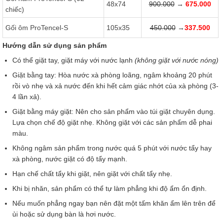
48x74
900.000
→
675.000
chiếc)
Gối ôm ProTencel-S
105x35
450.000
→
337.500
Hướng dẫn sử dụng sản phẩm
Có thể giặt tay, giặt máy với nước lạnh
(không giặt với nước nóng)
​​Giặt bằng tay: Hòa nước xà phòng loãng, ngâm khoảng 20 phút
rồi vò nhẹ và xả nước đến khi hết cảm giác nhớt của xà phòng (3-
4 lần xả).
Giặt bằng máy giặt: Nên cho sản phẩm vào túi giặt chuyên dụng.
Lựa chọn chế độ giặt nhẹ. Không giặt với các sản phẩm dễ phai
màu. ​
Không ngâm sản phẩm trong nước quá 5 phút với nước tẩy hay
xà phòng, nước giặt có độ tẩy mạnh.
Hạn chế chất tẩy khi giặt, nên giặt với chất tẩy nhẹ.
Khi bị nhăn, sản phẩm có thể tự làm phẳng khi độ ẩm ổn định.
Nếu muốn phẳng ngay bạn nên đặt một tấm khăn ẩm lên trên để
ủi hoặc sử dụng bàn là hơi nước.