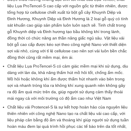
liệu Lụa ProTencel-S cao cấp với nguồn gốc từ thiên nhiên, được
tổng hợp từ cellulose chiết xuất từ bột gỗ cây Khuynh Diệp và
Đinh Hương, Khuynh Diệp và Đinh Hương là 2 loại gỗ quý có tính
sát khuẩn cao giúp sản phẩm luôn luôn sạch sẽ. Tinh chất trong
gỗ Khuynh diệp và Đinh hương tạo bầu không khí trong lành,
đồng thời có chức năng an thần nâng giấc ngủ sâu. Vật liệu vải
bột gỗ cao cấp được kéo sợi theo công nghệ Nano với thiết diện
sợi vải nhỏ, cùng với tỉ lệ cellulose cao nên sợi vải luôn bền chắc
đồng thời cũng rất mềm mại, êm ái.
Chất liệu Lụa ProTencel-S có cảm giác mềm mại khi sử dụng, dịu
dàng với làn da, khả năng thấm hút mồ hôi tốt, chống ẩm mốc.
Mồ hôi hoặc không khí ẩm được thấm hút nhanh vào bên trong
sợi và nhanh tróng tỏa ra không khí xung quanh nên không gây
ra độ ẩm quá mức trên da, giúp người sử dụng cảm thấy thoải
mái ngay cả với môi trường có độ ẩm cao như Việt Nam
Chất liệu vải Protencel-S là sự kết hợp hoàn hảo của nguyên liệu
thiên nhiên với công nghệ Nano tạo ra chất liệu vải cao cấp, với
liệu pháp cân bằng độ ẩm và thoáng khí giúp người sử dụng tuần
hoàn máu đem lại quá trình hồi phục các tế bào trên da tốt nhất,