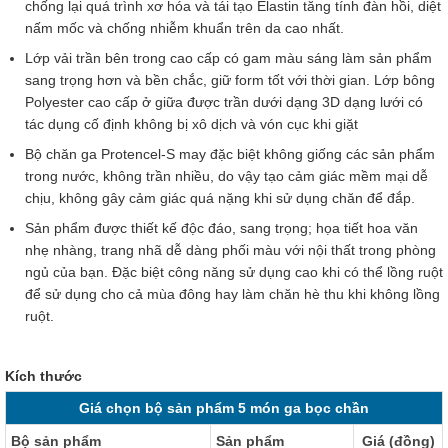
chống lại quá trình xơ hóa và tái tạo Elastin tăng tính đàn hồi, diệt
nấm mốc và chống nhiễm khuẩn trên da cao nhất.
Lớp vải trần bên trong cao cấp có gam màu sáng làm sản phẩm
sang trọng hơn và bền chắc, giữ form tốt với thời gian. Lớp bông
Polyester cao cấp ở giữa được trần dưới dạng 3D dạng lưới có
tác dụng cố định không bị xô dịch và vón cục khi giặt
Bộ chăn ga Protencel-S may đặc biệt không giống các sản phẩm
trong nước, không trần nhiều, do vậy tạo cảm giác mềm mại dễ
chịu, không gây cảm giác quá nặng khi sử dụng chăn để đắp.
Sản phẩm được thiết kế độc đáo, sang trọng; họa tiết hoa văn
nhẹ nhàng, trang nhã dễ dàng phối màu với nội thất trong phòng
ngủ của bạn. Đặc biệt công năng sử dụng cao khi có thể lồng ruột
để sử dụng cho cả mùa đông hay làm chăn hè thu khi không lồng
ruột.
Kích thước
Giá chọn bộ sản phẩm 5 món ga bọc chần
Bộ sản phẩm
Sản phẩm
Giá (đồng)