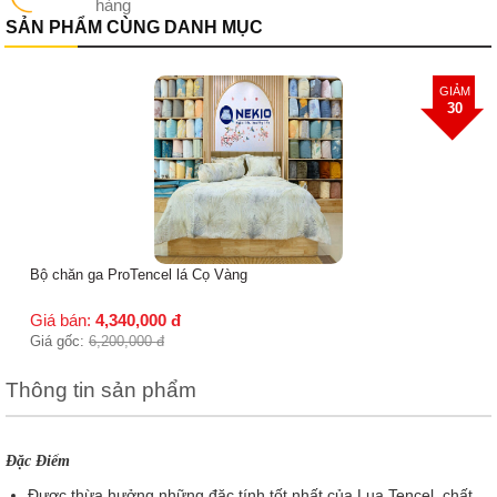
hàng
SẢN PHẨM CÙNG DANH MỤC
GIẢM
30
Bộ chăn ga ProTencel lá Cọ Vàng
Giá bán:
4,340,000
đ
Giá gốc:
6,200,000
đ
Thông tin sản phẩm
Đặc Điểm
Được thừa hưởng những đặc tính tốt nhất của Lụa Tencel, chất