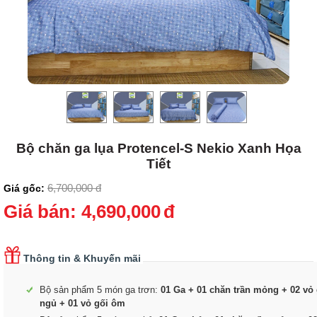
Bộ chăn ga lụa Protencel-S Nekio Xanh Họa
Tiết
6,700,000
đ
Giá gốc:
Giá bán:
4,690,000
đ
Thông tin & Khuyến mãi
Bộ sản phẩm 5 món ga trơn:
01 Ga + 01 chăn trần mỏng + 02 vỏ 
ngủ + 01 vỏ gối ôm