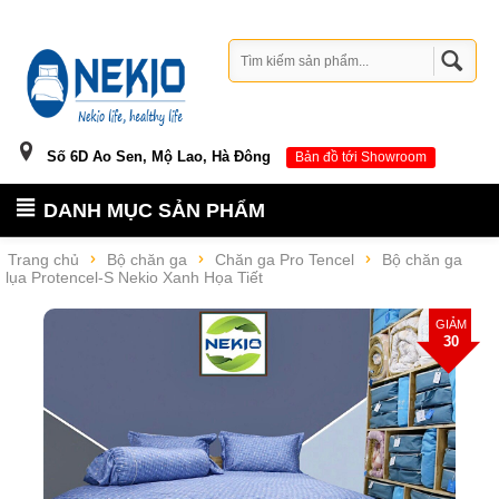
Số 6D Ao Sen, Mộ Lao, Hà Đông
Bản đồ tới Showroom
DANH MỤC SẢN PHẨM
Trang chủ
Bộ chăn ga
Chăn ga Pro Tencel
Bộ chăn ga
lụa Protencel-S Nekio Xanh Họa Tiết
GIẢM
30