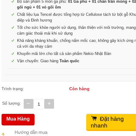
Bộ sản phẩm 5 món ga phủ:
01 Ga phủ + 01 chăn trần mỏng + 02
gối ngủ + 01 vỏ gối ôm
Chất liệu lụa Tencel được tổng hợp từ Cellulose tách từ bột gỗ Kh
diệp và Đinh hương
Tốt cho sức khỏe người sử dụng, thân thiện với môi trường, mang
cảm giác thoải mái khi sử dụng
Khả năng kháng khuẩn, chống nấm mốc cao, không gây kích ứng 
cả với da nhạy cảm
Khuyến mãi lớn cho tất cả sản phẩm Nekio Nhật Bản
Vận chuyển: Giao hàng
Toàn quốc
Trình trạng:
Còn hàng
−
+
Số lượng:
Đặt hàng
Mua Hàng
nhanh
Hướng dẫn mua