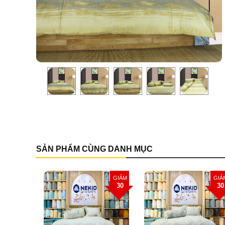
SẢN PHẨM CÙNG DANH MỤC
GIẢM
GIẢM
GI
30
30
3