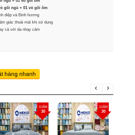
ối ngủ + 01 vỏ gối ôm
ỏ gối ngủ + 01 vỏ gối ôm
ynh diệp và Đinh hương
ảm giác thoải mái khi sử dụng
ay cả với da nhạy cảm
t hàng nhanh
Bộ chăn ga lụa ProTencel Lá
Bộ chăn 
GIẢM
GIẢM
Xám
Xám Vàn
30
30
Giá bán:
4,340,000
đ
Giá bán
Giá gốc:
6,200,000
đ
Giá gốc: