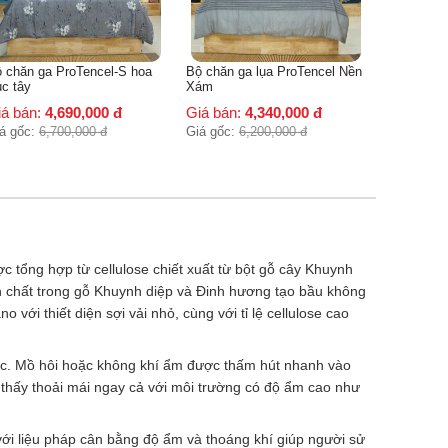
Bộ chăn ga lụa ProTencel Nền
Xám
Giá bán:
4,340,000
đ
Giá gốc:
6,200,000
đ
c tổng hợp từ cellulose chiết xuất từ bột gỗ cây Khuynh
nh chất trong gỗ Khuynh diệp và Đinh hương tạo bầu không
với thiết diện sợi vải nhỏ, cùng với tỉ lệ cellulose cao
Mồ hôi hoặc không khí ẩm được thấm hút nhanh vào
̉m thấy thoải mái ngay cả với môi trường có độ ẩm cao như
ới liệu pháp cân bằng độ ẩm và thoáng khí giúp người sử