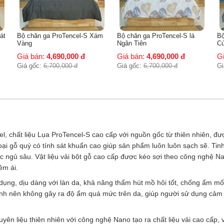
Xám
Bộ chăn ga ProTencel-S lá
Bộ chăn ga ProTencel-S hoa
Ngân Tiên
Cúc tây
Giá bán:
4,690,000
đ
Giá bán:
4,690,000
đ
Giá gốc:
6,700,000
đ
Giá gốc:
6,700,000
đ
, chất liệu Lụa ProTencel-S cao cấp với nguồn gốc từ thiên nhiên, đượ
ại gỗ quý có tính sát khuẩn cao giúp sản phẩm luôn luôn sạch sẽ. Ti
 ngủ sâu. Vật liệu vải bột gỗ cao cấp được kéo sợi theo công nghệ Nano 
êm ái.
ng, dịu dàng với làn da, khả năng thấm hút mồ hôi tốt, chống ẩm mốc. 
anh nên không gây ra độ ẩm quá mức trên da, giúp người sử dụng ca
guyên liệu thiên nhiên với công nghệ Nano tạo ra chất liệu vải cao cấp, v