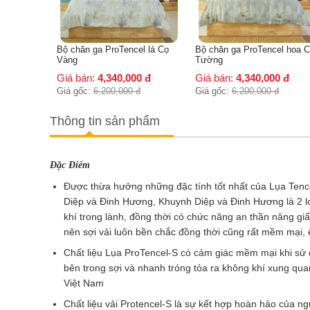
cel lá Cọ
Bộ chăn ga ProTencel hoa Cát
Bộ chăn ga ProTencel-S 
Tường
Vàng
00
đ
Giá bán:
4,340,000
đ
Giá bán:
4,690,000
đ
đ
Giá gốc:
6,200,000
đ
Giá gốc:
6,700,000
đ
Thông tin sản phẩm
Đặc Điểm
Được thừa hưởng những đặc tính tốt nhất của Lụa Tencel
Diệp và Đinh Hương, Khuynh Diệp và Đinh Hương là 2 lo
khí trong lành, đồng thời có chức năng an thần nâng giấc
nên sợi vải luôn bền chắc đồng thời cũng rất mềm mại, 
Chất liệu Lụa ProTencel-S có cảm giác mềm mại khi sử dụ
bên trong sợi và nhanh tróng tỏa ra không khí xung qu
Việt Nam
Chất liệu vải Protencel-S là sự kết hợp hoàn hảo của n