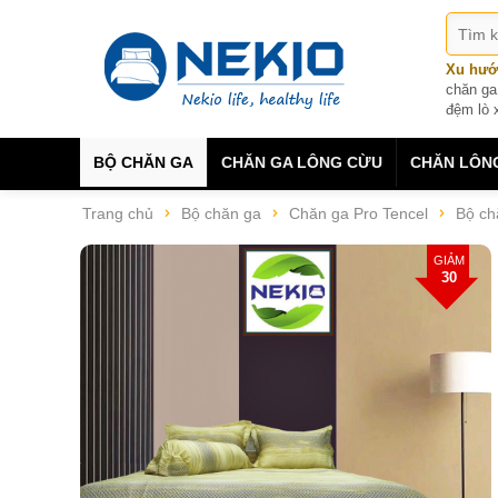
Xu hướ
chăn ga
đệm lò 
BỘ CHĂN GA
CHĂN GA LÔNG CỪU
CHĂN LÔN
Trang chủ
Bộ chăn ga
Chăn ga Pro Tencel
Bộ ch
GIẢM
30