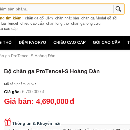
ng tìm kiếm:
chăn ga gối đệm
chăn nhật bản
chăn ga Modal gỗ sồi
 lụa Tencel
chiếu cao cấp
chăn lông thỏ
chăn ga lông cừu
xo cao cấp
G THỎ
ĐỆM KYORYO
CHIẾU CAO CẤP
GỐI CAO CẤP
T
ăn ga ProTencel-S Hoàng Đàn
Bộ chăn ga ProTencel-S Hoàng Đàn
Mã sản phẩm:
PTS-7
6,700,000
đ
Giá gốc:
Giá bán:
4,690,000
đ
Thông tin & Khuyến mãi