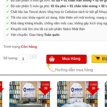
Bộ sản phẩm 5 món ga trơn:
01 Ga + 01 chăn trần mỏng + 02 vỏ g
Bộ sản phẩm 5 món ga phủ:
01 Ga phủ + 01 chăn trần mỏng + 02 v
Chất liệu lụa Tencel được tổng hợp từ Cellulose tách từ bột gỗ Khu
Tốt cho sức khỏe người sử dụng, thân thiện với môi trường, mang c
Khả năng kháng khuẩn, chống nấm mốc cao, không gây kích ứng ng
Khuyến mãi lớn cho tất cả sản phẩm Nekio Nhật Bản
Vận chuyển: Giao hàng
Toàn quốc
Trình trạng:
Còn hàng
−
+
Số lượng:
Đặ
Mua Hàng
Hướng dẫn mua hàng
ẢM
GIẢM
GIẢM
0
30
30