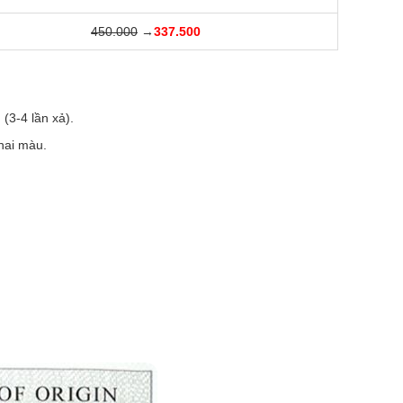
450.000
→
337.500
(3-4 lần xả).
ai màu. ​