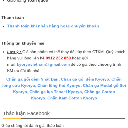
Giao hàng
Toàn quốc
Thanh toán
Thanh toán khi nhận hàng hoặc chuyển khoản
Thông tin khuyến mại
Lưu ý :
Giá sản phẩm có thể thay đổi tùy theo CTKM. Quý khách
hàng vui lòng liên hệ
0912 232 050
hoặc gửi
mail:
kyoryovietnam@gmail.com
để có giá theo chương trình
KM ưu đãi tốt nhất
,
,
Chăn ga gối đệm Nhật Bản
Chăn ga gối đệm Kyoryo
Chăn
,
,
lông cừu Kyoryo
Chăn lông thỏ Kyoryo
Chăn ga Modal gỗ Sồi
,
,
Kyoryo
Chăn ga lụa Tencel Kyoryo
Chăn ga Cotton
,
Kyoryo
Chăn Kam Cotton Kyoryo
Thảo luận Facebook
Giúp chúng tôi đánh giá, thảo luận