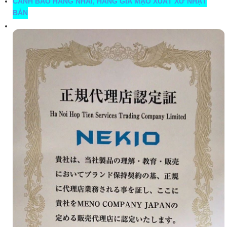
CẢNH BÁO HÀNG NHÁI, HÀNG GIẢ MẠO XUẤT XỨ NHẬT
BẢN