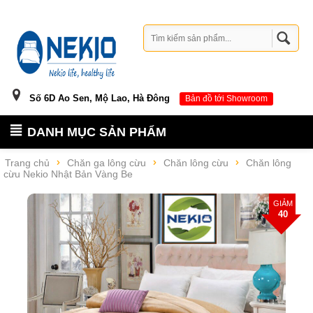
Số 6D Ao Sen, Mộ Lao, Hà Đông
Bản đồ tới Showroom
DANH MỤC SẢN PHẨM
Trang chủ
Chăn ga lông cừu
Chăn lông cừu
Chăn lông
cừu Nekio Nhật Bản Vàng Be
GIẢM
40