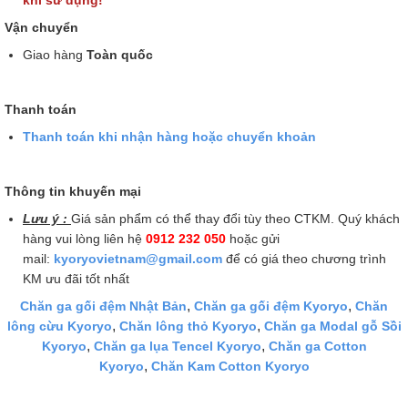
khi sử dụng!
Vận chuyển
Giao hàng
Toàn quốc
Thanh toán
Thanh toán khi nhận hàng hoặc chuyển khoản
Thông tin khuyến mại
Lưu ý :
Giá sản phẩm có thể thay đổi tùy theo CTKM. Quý khách
hàng vui lòng liên hệ
0912 232 050
hoặc gửi
mail:
kyoryovietnam@gmail.com
để có giá theo chương trình
KM ưu đãi tốt nhất
,
,
Chăn ga gối đệm Nhật Bản
Chăn ga gối đệm Kyoryo
Chăn
,
,
lông cừu Kyoryo
Chăn lông thỏ Kyoryo
Chăn ga Modal gỗ Sồi
,
,
Kyoryo
Chăn ga lụa Tencel Kyoryo
Chăn ga Cotton
,
Kyoryo
Chăn Kam Cotton Kyoryo