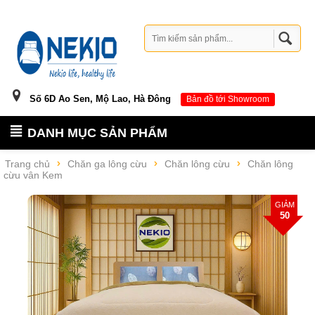
Số 6D Ao Sen, Mộ Lao, Hà Đông
Bản đồ tới Showroom
DANH MỤC SẢN PHẨM
Trang chủ
Chăn ga lông cừu
Chăn lông cừu
Chăn lông
cừu vân Kem
GIẢM
50