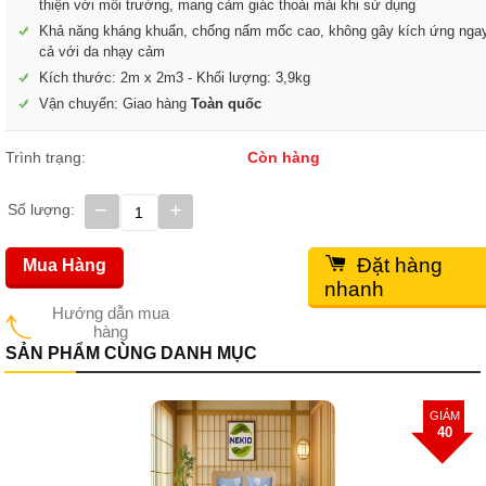
thiện với môi trường, mang cảm giác thoải mái khi sử dụng
Khả năng kháng khuẩn, chống nấm mốc cao, không gây kích ứng nga
cả với da nhạy cảm
Kích thước: 2m x 2m3 - Khối lượng: 3,9kg
Vận chuyển: Giao hàng
Toàn quốc
Trình trạng:
Còn hàng
−
+
Số lượng:
Đặt hàng
Mua Hàng
nhanh
Hướng dẫn mua
hàng
SẢN PHẨM CÙNG DANH MỤC
GIẢM
40