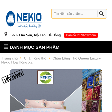
Số 6D Ao Sen, Mộ Lao, Hà Đông
Bản đồ tới Showroom
DANH MỤC SẢN PHẨM
Trang chủ
Chăn lông thỏ
Chăn Lông Thỏ Queen Luxury
Nekio Hoa Hồng Xanh