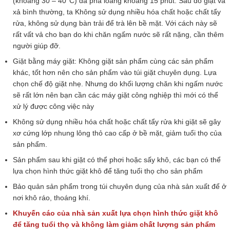
(khoảng 30 – 40°C) đã pha loãng khoảng 15 phút. Sau đó giặt và
xả bình thường, ta Không sử dụng nhiều hóa chất hoặc chất tẩy
rửa, không sử dụng bàn trải để trà lên bề mặt. Với cách này sẽ
rất vất vả cho bạn do khi chăn ngấm nước sẽ rất nặng, cần thêm
người giúp đỡ.
Giặt bằng máy giặt: Không giặt sản phẩm cùng các sản phẩm
khác, tốt hơn nên cho sản phẩm vào túi giặt chuyên dụng. Lựa
chọn chế độ giặt nhẹ. Nhưng do khối lượng chăn khi ngấm nước
sẽ rất lớn nên bạn cần các máy giặt công nghiệp thì mới có thể
xử lý được công việc này
Không sử dụng nhiều hóa chất hoặc chất tẩy rửa khi giặt sẽ gây
xơ cứng lớp nhung lông thỏ cao cấp ở bề mặt, giảm tuổi thọ của
sản phẩm.
Sản phẩm sau khi giặt có thể phơi hoặc sấy khô, các bạn có thể
lựa chọn hình thức giặt khô để tăng tuổi thọ cho sản phẩm
Bảo quản sản phẩm trong túi chuyên dụng của nhà sản xuất để ở
nơi khô ráo, thoáng khí.
Khuyến cáo của nhà sản xuất lựa chọn hình thức giặt khô
để tăng tuổi thọ và không làm giảm chất lượng sản phẩm