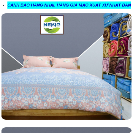
CẢNH BÁO HÀNG NHÁI, HÀNG GIẢ MẠO XUẤT XỨ NHẬT BẢN