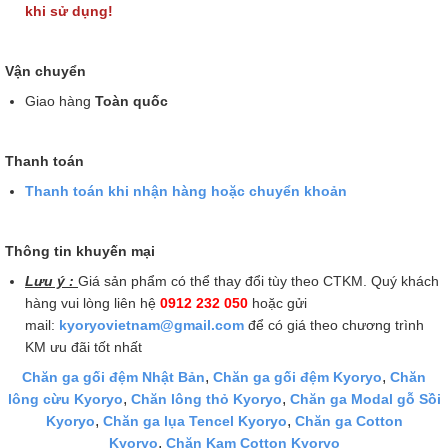
khi sử dụng!
Vận chuyển
Giao hàng
Toàn quốc
Thanh toán
Thanh toán khi nhận hàng hoặc chuyển khoản
Thông tin khuyến mại
Lưu ý :
Giá sản phẩm có thể thay đổi tùy theo CTKM. Quý khách
hàng vui lòng liên hệ
0912 232 050
hoặc gửi
mail:
kyoryovietnam@gmail.com
để có giá theo chương trình
KM ưu đãi tốt nhất
,
,
Chăn ga gối đệm Nhật Bản
Chăn ga gối đệm Kyoryo
Chăn
,
,
lông cừu Kyoryo
Chăn lông thỏ Kyoryo
Chăn ga Modal gỗ Sồi
,
,
Kyoryo
Chăn ga lụa Tencel Kyoryo
Chăn ga Cotton
,
Kyoryo
Chăn Kam Cotton Kyoryo