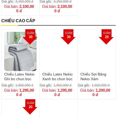
Giá gốc:
3,250,000
đ
Giá gốc:
3,250,000
đ
Giá bán:
2,100,00
Giá bán:
2,100,00
0
đ
0
đ
CHIẾU CAO CẤP
GIẢM
GIẢM
GIẢM
30
30
20
Chiếu Latex Nekio
Chiếu Latex Nekio
Chiếu Sợi Băng
Ghi bo chun bọc
Xanh bo chun bọc
Nekio Xám
đệm
đệm
Giá gốc:
1,850,000
đ
Giá gốc:
1,850,000
đ
Giá gốc:
1,500,000
đ
Giá bán:
1,295,00
Giá bán:
1,295,00
Giá bán:
1,200,00
0
đ
0
đ
0
đ
GIẢM
20