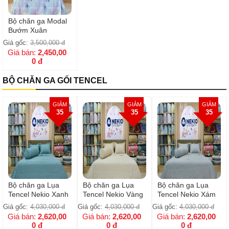
Bộ chăn ga Modal
Bướm Xuân
Giá gốc:
3,500,000
đ
Giá bán:
2,450,00
0
đ
BỘ CHĂN GA GỐI TENCEL
GIẢM
GIẢM
GIẢM
35
35
35
Bộ chăn ga Lụa
Bộ chăn ga Lụa
Bộ chăn ga Lụa
Tencel Nekio Xanh
Tencel Nekio Vàng
Tencel Nekio Xám
Giá gốc:
4,030,000
đ
Giá gốc:
4,030,000
đ
Giá gốc:
4,030,000
đ
Giá bán:
2,620,00
Giá bán:
2,620,00
Giá bán:
2,620,00
0
đ
0
đ
0
đ