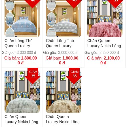
40
40
35
Chăn Lông Thỏ
Chăn Lông Thỏ
Chăn Queen
Queen Luxury
Queen Luxury
Luxury Nekio Lông
Nekio Hoa Xuân
Nekio Ngôi Sao
Thỏ Tuyết
Giá gốc:
3,000,000
đ
Giá gốc:
3,000,000
đ
Giá gốc:
3,250,000
đ
Bordeaux
Giá bán:
1,800,00
Giá bán:
1,800,00
Giá bán:
2,100,00
0
đ
0
đ
0
đ
GIẢM
GIẢM
35
35
Chăn Queen
Chăn Queen
Luxury Nekio Lông
Luxury Nekio Lông
Thỏ Tuyết Xám
Thỏ Tuyết Nâu