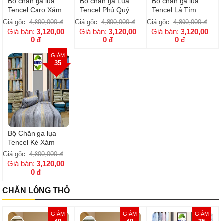
Bộ chăn ga lụa
Bộ chăn ga Lụa
Bộ chăn ga lụa
Tencel Caro Xám
Tencel Phú Quý
Tencel Lá Tím
Giá gốc:
4,800,000
đ
Giá gốc:
4,800,000
đ
Giá gốc:
4,800,000
đ
Giá bán:
3,120,00
Giá bán:
3,120,00
Giá bán:
3,120,00
0
đ
0
đ
0
đ
GIẢM
35
Bộ Chăn ga lụa
Tencel Kẻ Xám
Giá gốc:
4,800,000
đ
Giá bán:
3,120,00
0
đ
CHĂN LÔNG THỎ
GIẢM
GIẢM
GIẢM