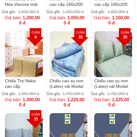
Hòa Viscose mát
cao cấp 160x200
cao cấp 180x200
Giá gốc:
1,500,000
đ
Giá gốc:
1,650,000
đ
Giá gốc:
1,800,000
đ
Giá bán:
1,200,00
Giá bán:
1,050,00
Giá bán:
1,150,00
0
đ
0
đ
0
đ
GIẢM
GIẢM
GIẢM
0
35
35
Chiếu Tre Nekio
Chiếu cao su non
Chiếu cao su non
cao cấp
(Latex) vải Modal
(Latex) vải Modal
200x220cm
gỗ sồi Lan Rừng
gỗ sồi Xanh Non
Giá gốc:
2,000,000
đ
Giá gốc:
1,750,000
đ
Giá gốc:
1,750,000
đ
Giá bán:
1,300,00
Giá bán:
1,225,00
Giá bán:
1,225,00
0
đ
0
đ
0
đ
GIẢM
35