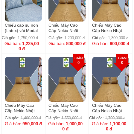
Chiếu cao su non
Chiếu Mây Cao
Chiếu Mây Cao
(Latex) vải Modal
Cấp Nekio Nhật
Cấp Nekio Nhật
gỗ sồi Họa Tiết
Bản 120x200cm
Bản 150x200cm
Giá gốc:
1,750,000
đ
Giá gốc:
1,200,000
đ
Giá gốc:
1,300,000
đ
Giá bán:
1,225,00
Giá bán:
800,000
đ
Giá bán:
900,000
đ
0
đ
GIẢM
GIẢM
0
0
Chiếu Mây Cao
Chiếu Mây Cao
Chiếu Mây Cao
Cấp Nekio Nhật
Cấp Nekio Nhật
Cấp Nekio Nhật
Bản 160x200cm
Bản 180x200cm
Bản 200x220cm
Giá gốc:
1,400,000
đ
Giá gốc:
1,550,000
đ
Giá gốc:
1,700,000
đ
Giá bán:
950,000
đ
Giá bán:
1,000,00
Giá bán:
1,100,00
0
đ
0
đ