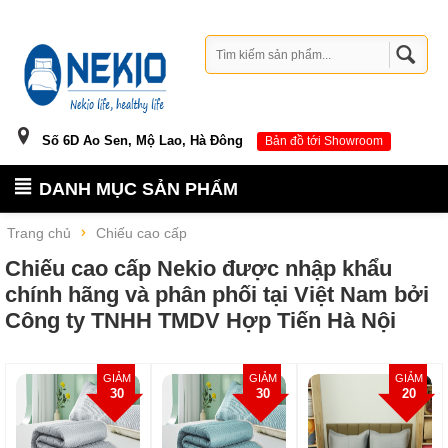
Số 6D Ao Sen, Mộ Lao, Hà Đông
Bản đồ tới Showroom
DANH MỤC SẢN PHẨM
Trang chủ
Chiếu cao cấp
Chiếu cao cấp Nekio được nhập khẩu
chính hãng và phân phối tại Việt Nam bởi
Công ty TNHH TMDV Hợp Tiến Hà Nội
GIẢM
GIẢM
GIẢM
30
30
20