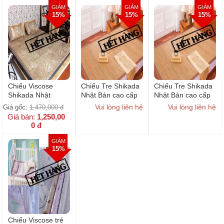
GIẢM
GIẢM
GIẢM
15%
15%
15%
Chiếu Viscose
Chiếu Tre Shikada
Chiếu Tre Shikada
Shikada Nhật
Nhật Bản cao cấp
Nhật Bản cao cấp
Bản180x200cm
180x200cm
160x200cm
Vui lòng liên hệ
Vui lòng liên hệ
Giá gốc:
1,470,000
đ
Giá bán:
1,250,00
0
đ
GIẢM
15%
Chiếu Viscose trẻ