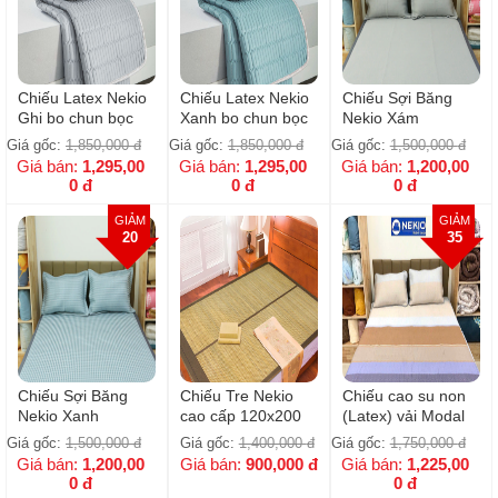
Chiếu Latex Nekio
Chiếu Latex Nekio
Chiếu Sợi Băng
Ghi bo chun bọc
Xanh bo chun bọc
Nekio Xám
đệm
đệm
Giá gốc:
1,850,000
đ
Giá gốc:
1,850,000
đ
Giá gốc:
1,500,000
đ
Giá bán:
1,295,00
Giá bán:
1,295,00
Giá bán:
1,200,00
0
đ
0
đ
0
đ
GIẢM
GIẢM
20
35
Chiếu Sợi Băng
Chiếu Tre Nekio
Chiếu cao su non
Nekio Xanh
cao cấp 120x200
(Latex) vải Modal
gỗ sồi kẻ nâu
Giá gốc:
1,500,000
đ
Giá gốc:
1,400,000
đ
Giá gốc:
1,750,000
đ
Giá bán:
1,200,00
Giá bán:
900,000
đ
Giá bán:
1,225,00
0
đ
0
đ