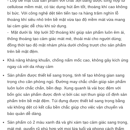
- Lớp bề mặt của sản phẩm với chất
Sợi băng
được tổng hợp từ
cellulose mềm mát, có tác dụng hút ẩm tốt, thoáng khí cao không
bí bức. Với công nghệ dệt tiên tiến tạo ra hàng trăm nghìn lỗ
thoáng khí siêu nhỏ trên bề mặt vừa tạo độ mềm mát vừa mang
lại cảm giác dễ chịu khi sử dụng.
- Mặt dưới là lớp lưới 3D thoáng khí giúp sản phẩm luôn êm ái,
thông thoáng tạo cảm giác mát mẻ, thoải mái cho người dùng;
đồng thời tạo độ mặt nhám phía dưới chống trượt cho sản phẩm
trên bề mặt đệm.
Khả năng kháng khuẩn, chống nấm mốc cao, không gây kích ứng
ngay cả với da nhạy cảm
Sản phẩm được thiết kế sang trọng, tinh tế tạo không gian sang
trọng cho căn phòng ngủ. Đường may chắc chắn giúp sản phẩm
luôn luôn chắc chắn, bền đẹp. Xung quanh là vải bọc đệm với
bốn góc sản phẩm được định vị bởi các sợi thun giúp cố định sản
phẩm trên bề mặt đệm. Túi đựng được thiết kế sang trọng bằng
vải không dệt có kết cấu bền chắc giúp cho việc vận chuyển và
bảo quản dễ dàng.
Sản phẩm có 2 màu xanh đá và ghi xám tạo cảm giác sang trọng,
mát mẻ, quyến rũ phù hợp với mọi lứa tuổi và phong cách thẩm