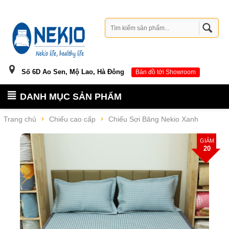
Số 6D Ao Sen, Mộ Lao, Hà Đông
Bản đồ tới Showroom
DANH MỤC SẢN PHẨM
Trang chủ
Chiếu cao cấp
Chiếu Sợi Băng Nekio Xanh
GIẢM
20