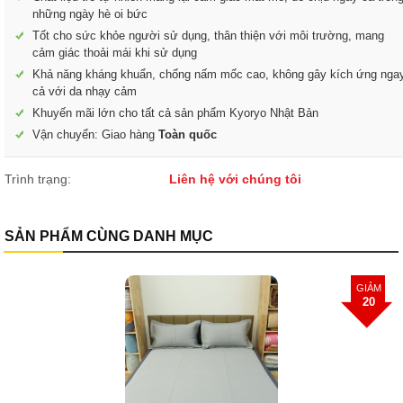
những ngày hè oi bức
Tốt cho sức khỏe người sử dụng, thân thiện với môi trường, mang
cảm giác thoải mái khi sử dụng
Khả năng kháng khuẩn, chống nấm mốc cao, không gây kích ứng nga
cả với da nhạy cảm
Khuyến mãi lớn cho tất cả sản phẩm Kyoryo Nhật Bản
Vận chuyển: Giao hàng
Toàn quốc
Trình trạng:
Liên hệ với chúng tôi
SẢN PHẨM CÙNG DANH MỤC
Chiếu Sợi Băng Nekio Xanh
GIẢM
20
Giá bán:
1,200,000
đ
Giá gốc:
1,500,000
đ