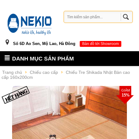
Số 6D Ao Sen, Mộ Lao, Hà Đông
Bản đồ tới Showroom
DANH MỤC SẢN PHẨM
Trang chủ
Chiếu cao cấp
Chiếu Tre Shikada Nhật Bản cao
cấp 160x200cm
GIẢM
15%