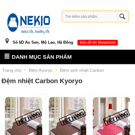
Số 6D Ao Sen, Mộ Lao, Hà Đông
Bản đồ tới Showroom
DANH MỤC SẢN PHẨM
Trang chủ
Đệm Kyoryo
Đệm sinh nhiệt Carbon
Đệm nhiệt Carbon Kyoryo