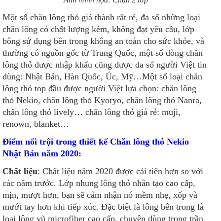
Một số chăn lông thỏ giá thành rất rẻ, đa số những loại
chăn lông có chất lượng kém, không đạt yêu cầu, lớp
bông sử dụng bên trong không an toàn cho sức khỏe, và
thường có nguồn gốc từ Trung Quốc, một số dòng chăn
lông thỏ được nhập khẩu cũng được đa số người Việt tin
dùng: Nhật Bản, Hàn Quốc, Úc, Mỹ…Một số loại chăn
lông thỏ top đầu được người Việt lựa chọn: chăn lông
thỏ Nekio, chăn lông thỏ Kyoryo, chăn lông thỏ Nanra,
chăn lông thỏ lively… chăn lông thỏ giá rẻ: muji,
renown, blanket…
Điểm nổi trội trong thiết kế Chăn lông thỏ Nekio
Nhật Bản năm 2020:
Chất liệu
: Chất liệu năm 2020 được cải tiến hơn so với
các năm trước. Lớp nhung lông thỏ nhân tạo cao cấp,
mịn, mượt hơn, bạn sẽ cảm nhận nó mềm nhẹ, xốp và
mướt tay hơn khi tiếp xúc. Đặc biệt là lông bên trong là
loại lông vũ microfiber cao cấp, chuyên dùng trong trần