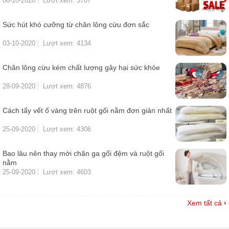
06-10-2020
Lượt xem: 3707
Sức hút khó cưỡng từ chăn lông cừu đơn sắc
03-10-2020
Lượt xem: 4134
Chăn lông cừu kém chất lượng gây hại sức khỏe
28-09-2020
Lượt xem: 4876
Cách tẩy vết ố vàng trên ruột gối nằm đơn giản nhất
25-09-2020
Lượt xem: 4306
Bao lâu nên thay mới chăn ga gối đệm và ruột gối
nằm
25-09-2020
Lượt xem: 4603
Xem tất cả
›